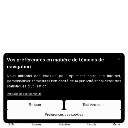
STM
Horaires
Itinéraires
Favoris
Menu