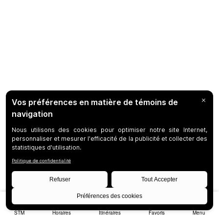
STM
Horaires
Itinéraires
Favoris
Menu