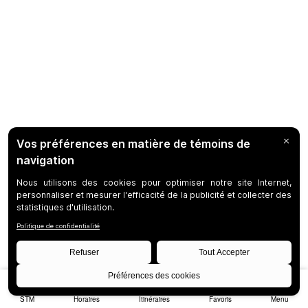
STM
Horaires
Itinéraires
Favoris
Menu