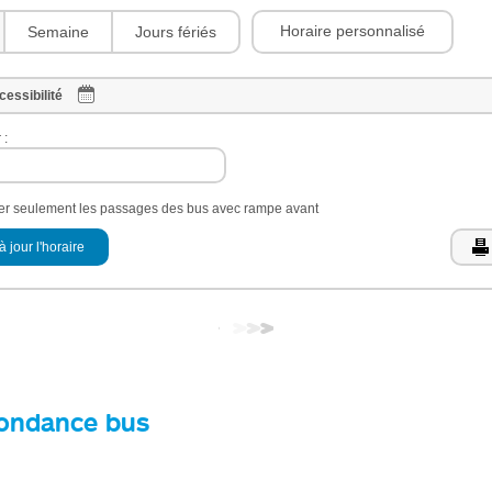
Horaire personnalisé
Semaine
Jours fériés
cessibilité
 :
her seulement les passages des bus avec rampe avant
à jour l'horaire
ondance bus