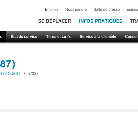
Emplois
Nous joindre
Salle de presse
Espace
SE DÉPLACER
INFOS PRATIQUES
TR
x
État du service
Titres et tarifs
Service à la clientèle
Consei
387)
376 OUEST
57387
: