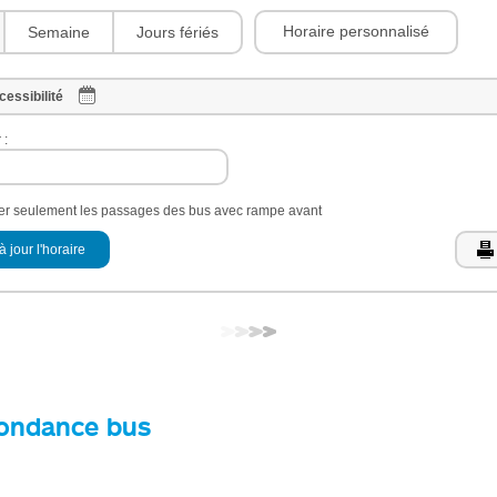
Horaire personnalisé
Semaine
Jours fériés
cessibilité
 :
her seulement les passages des bus avec rampe avant
à jour l'horaire
ondance bus