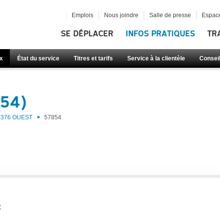
Emplois
Nous joindre
Salle de presse
Espace
SE DÉPLACER
INFOS PRATIQUES
TR
x
État du service
Titres et tarifs
Service à la clientèle
Consei
854)
376 OUEST
57854
: