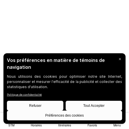
STM
Horaires
Itinéraires
Favoris
Menu