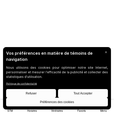
STM
Horaires
Itinéraires
Favoris
Menu