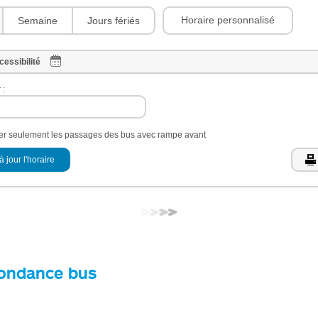
Horaire personnalisé
Semaine
Jours fériés
cessibilité
 :
her seulement les passages des bus avec rampe avant
à jour l'horaire
ondance bus