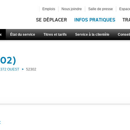
Emplois
Nous joindre
Salle de presse
Espace
SE DÉPLACER
INFOS PRATIQUES
TR
x
État du service
Titres et tarifs
Service à la clientèle
Consei
302)
372 OUEST
52302
: