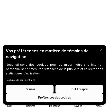
STM
Horaires
Itinéraires
Favoris
Menu