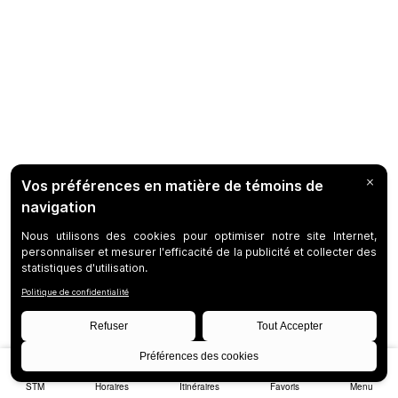
STM
Horaires
Itinéraires
Favoris
Menu