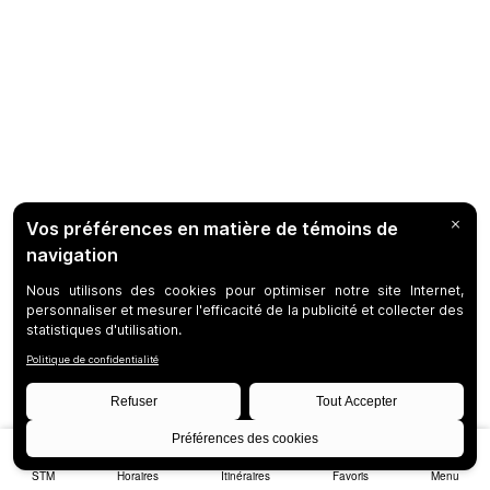
STM
Horaires
Itinéraires
Favoris
Menu