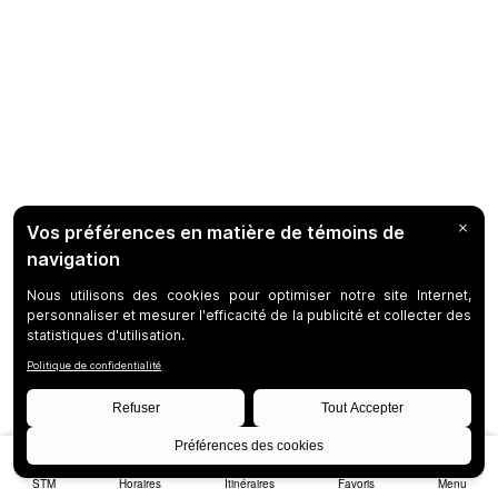
STM
Horaires
Itinéraires
Favoris
Menu