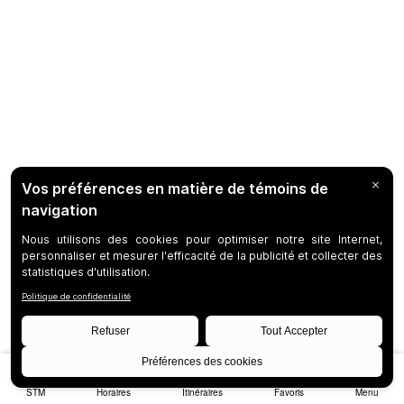
STM
Horaires
Itinéraires
Favoris
Menu