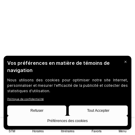
STM
Horaires
Itinéraires
Favoris
Menu