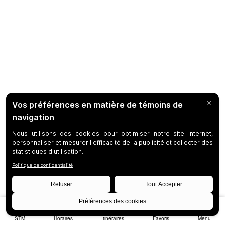
STM
Horaires
Itinéraires
Favoris
Menu