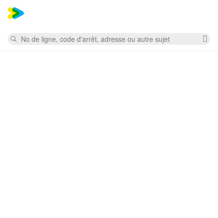
Mess
Rechercher
Su
la
re