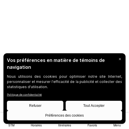
STM
Horaires
Itinéraires
Favoris
Menu