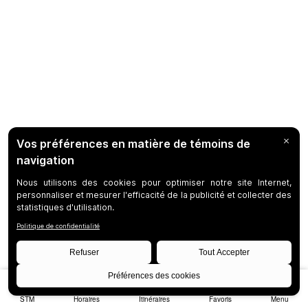
STM
Horaires
Itinéraires
Favoris
Menu