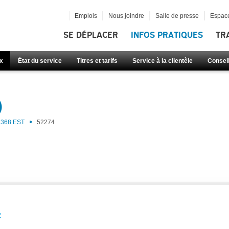
Emplois
Nous joindre
Salle de presse
Espace
SE DÉPLACER
INFOS PRATIQUES
TR
x
État du service
Titres et tarifs
Service à la clientèle
Consei
)
368 EST
52274
: