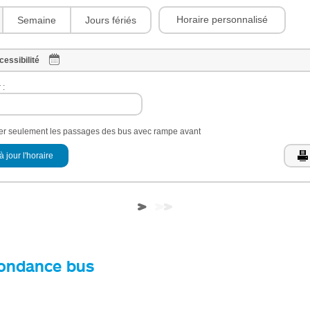
Horaire personnalisé
Semaine
Jours fériés
cessibilité
 :
her seulement les passages des bus avec rampe avant
à jour l'horaire
ondance bus