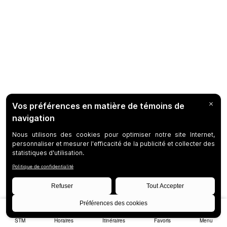
STM
Horaires
Itinéraires
Favoris
Menu