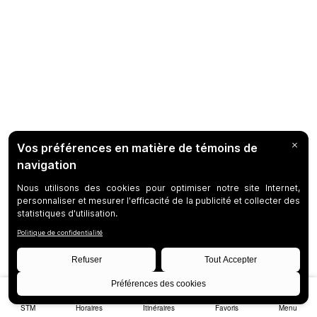
STM
Horaires
Itinéraires
Favoris
Menu