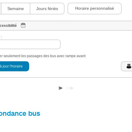
Horaire personnalisé
Semaine
Jours fériés
cessibilité
 :
her seulement les passages des bus avec rampe avant
à jour l'horaire
ondance bus