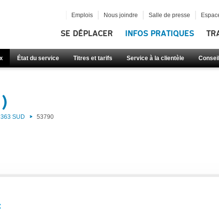
Emplois
Nous joindre
Salle de presse
Espace
SE DÉPLACER
INFOS PRATIQUES
TR
x
État du service
Titres et tarifs
Service à la clientèle
Consei
)
363 SUD
53790
: