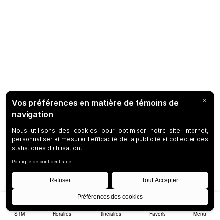
STM
Horaires
Itinéraires
Favoris
Menu