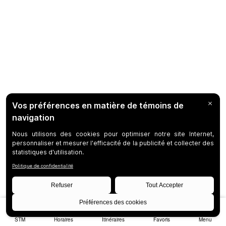
STM
Horaires
Itinéraires
Favoris
Menu