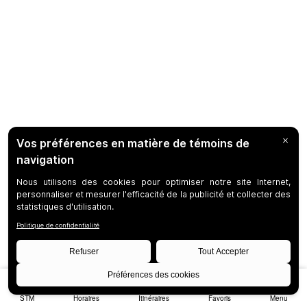
STM
Horaires
Itinéraires
Favoris
Menu