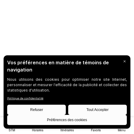
STM
Horaires
Itinéraires
Favoris
Menu