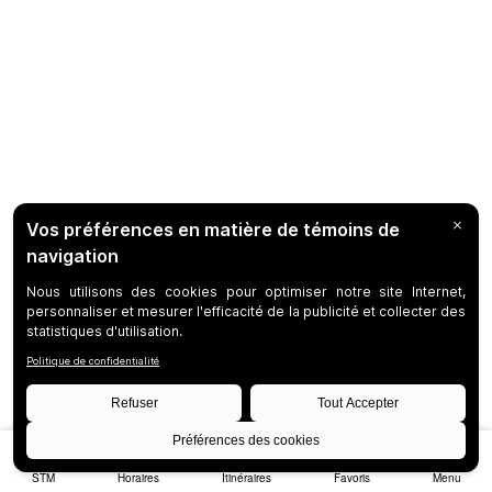
STM
Horaires
Itinéraires
Favoris
Menu