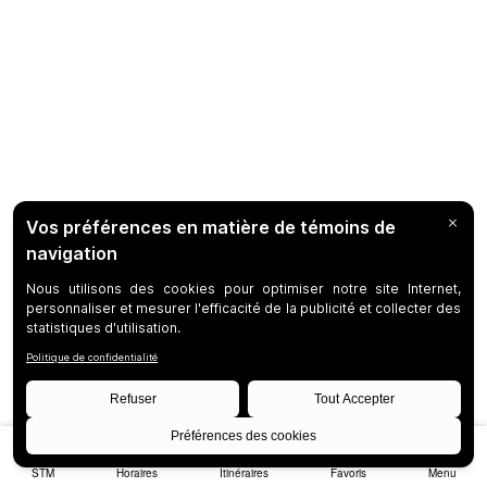
STM
Horaires
Itinéraires
Favoris
Menu