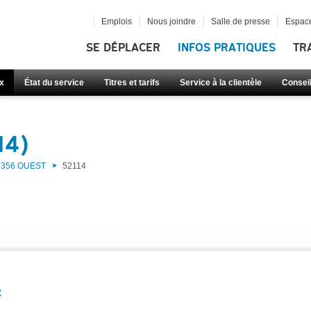
Emplois
Nous joindre
Salle de presse
Espace
SE DÉPLACER
INFOS PRATIQUES
TR
x
État du service
Titres et tarifs
Service à la clientèle
Consei
14)
356 OUEST
52114
: