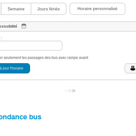
Horaire personnalisé
Semaine
Jours fériés
cessibilité
 :
her seulement les passages des bus avec rampe avant
à jour l'horaire
ondance bus