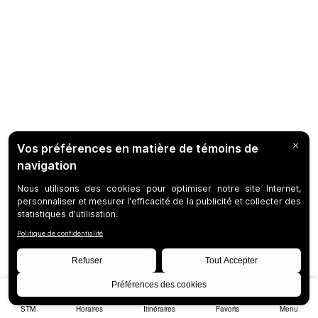
STM
Horaires
Itinéraires
Favoris
Menu