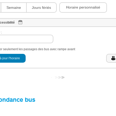
Horaire personnalisé
Semaine
Jours fériés
cessibilité
 :
her seulement les passages des bus avec rampe avant
à jour l'horaire
ondance bus