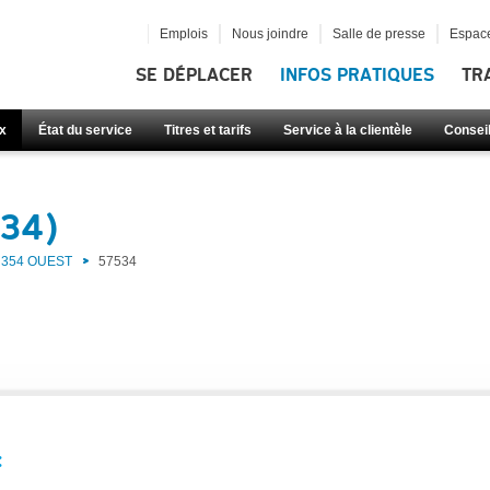
Emplois
Nous joindre
Salle de presse
Espace
SE DÉPLACER
INFOS PRATIQUES
TR
x
État du service
Titres et tarifs
Service à la clientèle
Consei
534)
354 OUEST
57534
: