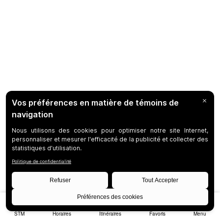
STM
Horaires
Itinéraires
Favoris
Menu