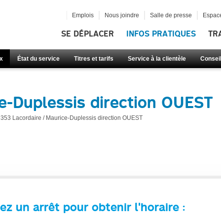
Emplois
Nous joindre
Salle de presse
Espace
SE DÉPLACER
INFOS PRATIQUES
TR
x
État du service
Titres et tarifs
Service à la clientèle
Consei
ce-Duplessis direction OUEST
353 Lacordaire / Maurice-Duplessis direction OUEST
ez un arrêt pour obtenir l'horaire :