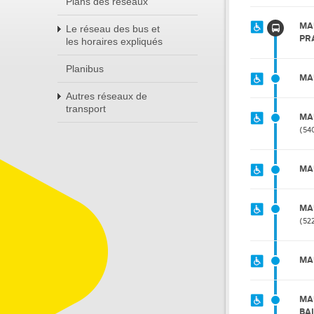
Plans des réseaux
MA
Le réseau des bus et
PR
les horaires expliqués
Planibus
MA
Autres réseaux de
transport
MA
54
MA
MA
52
MA
MA
BA