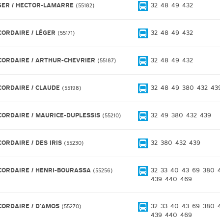
GER / HECTOR-LAMARRE
32
48
49
432
55182
CORDAIRE / LÉGER
32
48
49
432
55171
CORDAIRE / ARTHUR-CHEVRIER
32
48
49
432
55187
CORDAIRE / CLAUDE
32
48
49
380
432
43
55198
CORDAIRE / MAURICE-DUPLESSIS
32
49
380
432
439
55210
CORDAIRE / DES IRIS
32
380
432
439
55230
CORDAIRE / HENRI-BOURASSA
32
33
40
43
69
380
55256
439
440
469
CORDAIRE / D'AMOS
32
33
40
43
69
380
55270
439
440
469