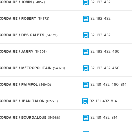
CORDAIRE / JOBIN
32
192
432
54857
CORDAIRE / ROBERT
32
192
432
54872
CORDAIRE / DES GALETS
32
192
432
54879
CORDAIRE / JARRY
32
193
432
460
54903
CORDAIRE / MÉTROPOLITAIN
32
193
432
460
54920
CORDAIRE / PAIMPOL
32
131
432
460
814
54940
CORDAIRE / JEAN-TALON
32
131
432
814
62776
CORDAIRE / BOURDALOUE
32
131
432
814
54988