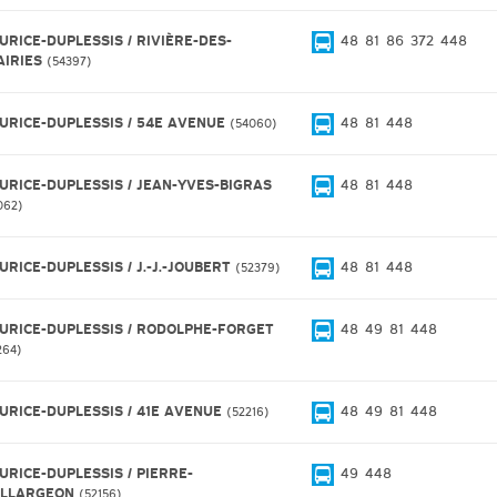
URICE-DUPLESSIS / RIVIÈRE-DES-
48
81
86
372
448
AIRIES
54397
URICE-DUPLESSIS / 54E AVENUE
48
81
448
54060
URICE-DUPLESSIS / JEAN-YVES-BIGRAS
48
81
448
062
URICE-DUPLESSIS / J.-J.-JOUBERT
48
81
448
52379
URICE-DUPLESSIS / RODOLPHE-FORGET
48
49
81
448
264
URICE-DUPLESSIS / 41E AVENUE
48
49
81
448
52216
URICE-DUPLESSIS / PIERRE-
49
448
ILLARGEON
52156