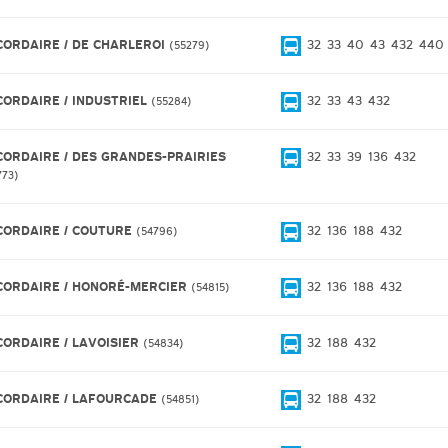
CORDAIRE / DE CHARLEROI
32
33
40
43
432
440
55279
CORDAIRE / INDUSTRIEL
32
33
43
432
55284
CORDAIRE / DES GRANDES-PRAIRIES
32
33
39
136
432
773
CORDAIRE / COUTURE
32
136
188
432
54796
CORDAIRE / HONORÉ-MERCIER
32
136
188
432
54815
CORDAIRE / LAVOISIER
32
188
432
54834
CORDAIRE / LAFOURCADE
32
188
432
54851