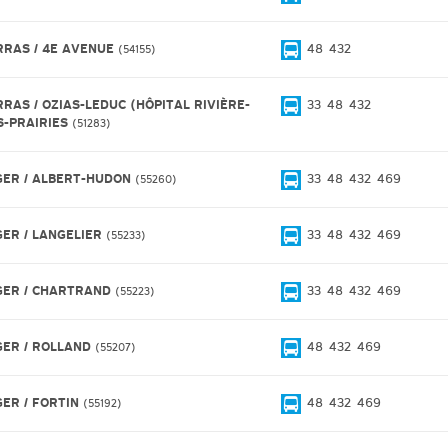
RRAS / 4E AVENUE
48
432
54155
RRAS / OZIAS-LEDUC (HÔPITAL RIVIÈRE-
33
48
432
S-PRAIRIES
51283
GER / ALBERT-HUDON
33
48
432
469
55260
GER / LANGELIER
33
48
432
469
55233
GER / CHARTRAND
33
48
432
469
55223
GER / ROLLAND
48
432
469
55207
GER / FORTIN
48
432
469
55192