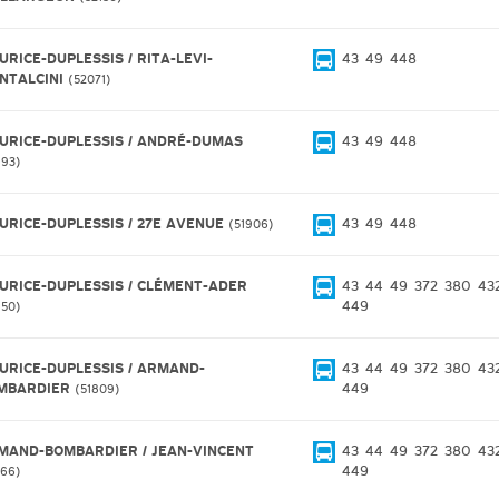
URICE-DUPLESSIS / RITA-LEVI-
43
49
448
NTALCINI
52071
URICE-DUPLESSIS / ANDRÉ-DUMAS
43
49
448
993
URICE-DUPLESSIS / 27E AVENUE
43
49
448
51906
URICE-DUPLESSIS / CLÉMENT-ADER
43
44
49
372
380
43
449
850
URICE-DUPLESSIS / ARMAND-
43
44
49
372
380
43
MBARDIER
449
51809
MAND-BOMBARDIER / JEAN-VINCENT
43
44
49
372
380
43
449
766