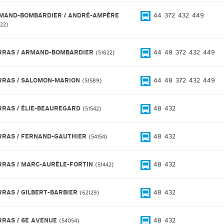
MAND-BOMBARDIER / ANDRÉ-AMPÈRE
44
372
432
449
722
RRAS / ARMAND-BOMBARDIER
44
48
372
432
449
51622
RRAS / SALOMON-MARION
44
48
372
432
449
51589
RRAS / ÉLIE-BEAUREGARD
48
432
51542
RRAS / FERNAND-GAUTHIER
48
432
54154
RRAS / MARC-AURÈLE-FORTIN
48
432
51442
RRAS / GILBERT-BARBIER
48
432
62129
RRAS / 6E AVENUE
48
432
54054