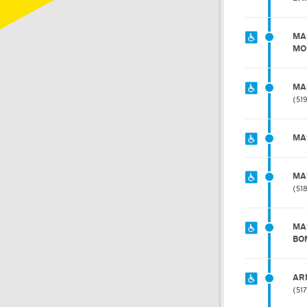
MA
MO
MA
51
MA
MA
51
MA
BO
AR
51