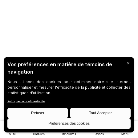
STM
Horaires
Itinéraires
Favoris
Menu