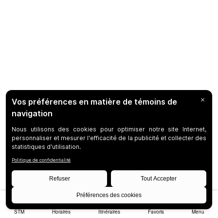
STM
Horaires
Itinéraires
Favoris
Menu