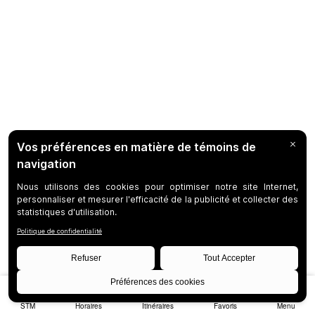
STM
Horaires
Itinéraires
Favoris
Menu