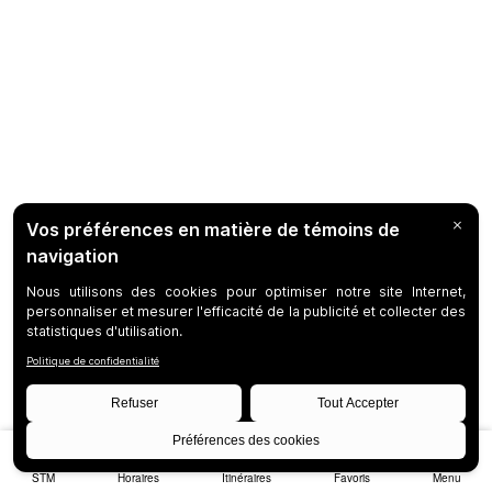
STM
Horaires
Itinéraires
Favoris
Menu