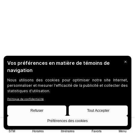
STM
Horaires
Itinéraires
Favoris
Menu