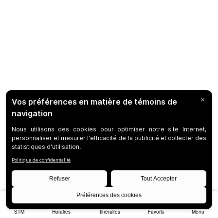
STM
Horaires
Itinéraires
Favoris
Menu