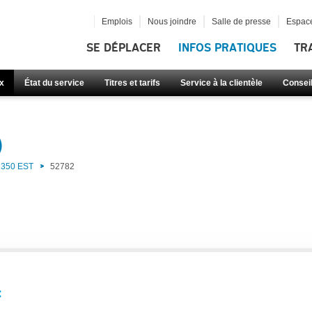
Emplois
Nous joindre
Salle de presse
Espace
SE DÉPLACER
INFOS PRATIQUES
TR
x
État du service
Titres et tarifs
Service à la clientèle
Consei
)
350 EST
52782
: