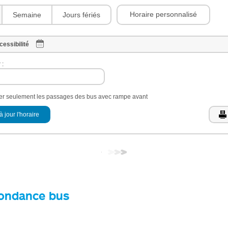
Horaire personnalisé
Semaine
Jours fériés
cessibilité
 :
her seulement les passages des bus avec rampe avant
à jour l'horaire
ondance bus