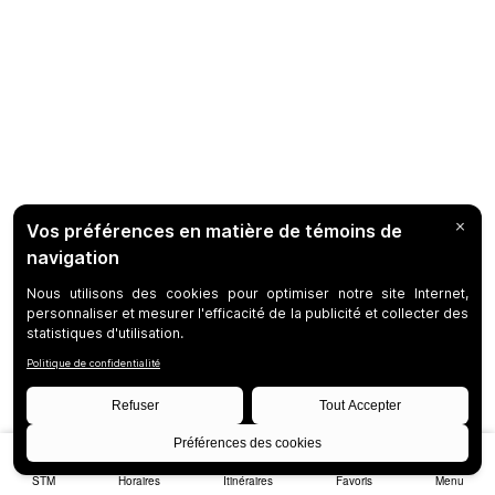
STM
Horaires
Itinéraires
Favoris
Menu