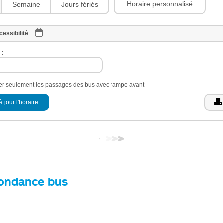
Horaire personnalisé
Semaine
Jours fériés
cessibilité
 :
her seulement les passages des bus avec rampe avant
à jour l'horaire
ondance bus