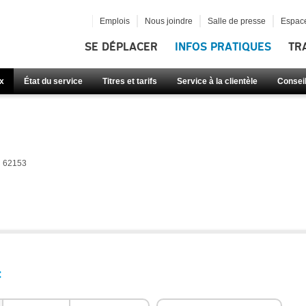
Emplois
Nous joindre
Salle de presse
Espace
SE DÉPLACER
INFOS PRATIQUES
TR
x
État du service
Titres et tarifs
Service à la clientèle
Consei
62153
: