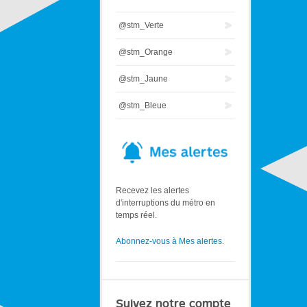
@stm_Verte
@stm_Orange
@stm_Jaune
@stm_Bleue
Recevez les alertes
d'interruptions du métro en
temps réel.
Abonnez-vous à Mes alertes.
Suivez notre compte