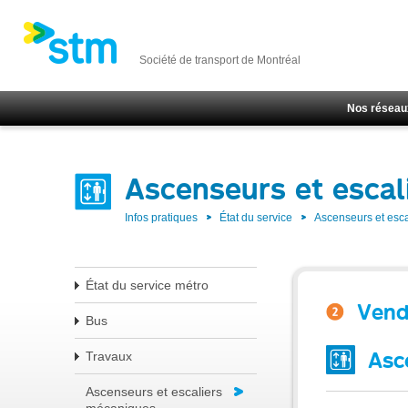
Société de transport de Montréal
Nos réseau
Ascenseurs et escal
Infos pratiques
État du service
Ascenseurs et esc
État du service métro
Ven
Bus
Asc
Travaux
Ascenseurs et escaliers