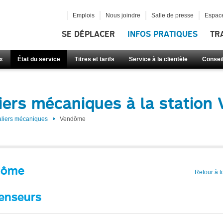
Emplois
Nous joindre
Salle de presse
Espace
SE DÉPLACER
INFOS PRATIQUES
TR
x
État du service
Titres et tarifs
Service à la clientèle
Consei
iers mécaniques à la statio
aliers mécaniques
Vendôme
dôme
Retour à t
enseurs