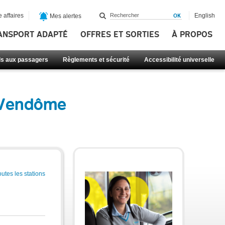
 affaires
English
Mes alertes
ANSPORT ADAPTÉ
OFFRES ET SORTIES
À PROPOS
ls aux passagers
Règlements et sécurité
Accessibilité universelle
n Vendôme
outes les stations