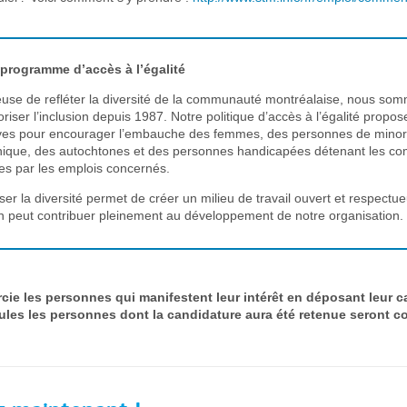
 programme d’accès à l’égalité
use de refléter la diversité de la communauté montréalaise, nous som
oriser l’inclusion depuis 1987. Notre politique d’accès à l’égalité propo
tives pour encourager l’embauche des femmes, des personnes de minorit
nique, des autochtones et des personnes handicapées détenant les c
es par les emplois concernés.
ser la diversité permet de créer un milieu de travail ouvert et respectu
 peut contribuer pleinement au développement de notre organisation.
ie les personnes qui manifestent leur intérêt en déposant leur c
ules les personnes dont la candidature aura été retenue seront c