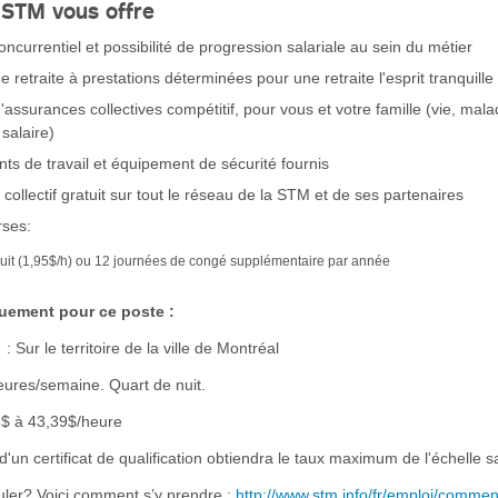
 STM vous offre
oncurrentiel et possibilité de progression salariale au sein du métier
 retraite à prestations déterminées pour une retraite l'esprit tranquille
assurances collectives compétitif, pour vous et votre famille (vie, mala
 salaire)
ts de travail et équipement de sécurité fournis
 collectif gratuit sur tout le réseau de la STM et de ses partenaires
rses:
uit (1,95$/h) ou 12 journées de congé supplémentaire par année
quement pour ce poste :
 : Sur le territoire de la ville de Montréal
eures/semaine. Quart de nuit.
6$ à 43,39$/heure
d'un certificat de qualification obtiendra le taux maximum de l'échelle sa
tuler? Voici comment s’y prendre :
http://www.stm.info/fr/emploi/commen