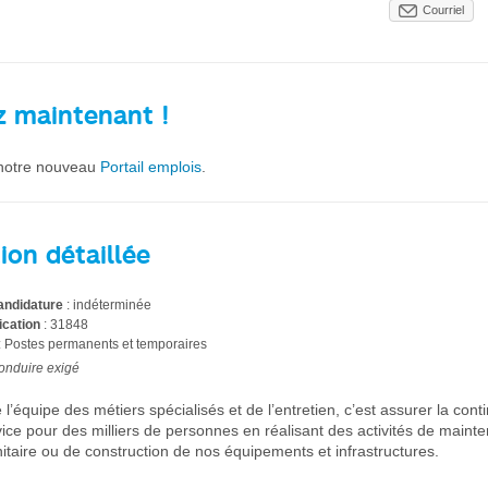
Courriel
z maintenant !
t notre nouveau
Portail emplois
.
ion détaillée
candidature
: indéterminée
ication
: 31848
: Postes permanents et temporaires
onduire exigé
 l’équipe des métiers spécialisés et de l’entretien, c’est assurer la conti
vice pour des milliers de personnes en réalisant des activités de maint
nitaire ou de construction de nos équipements et infrastructures.