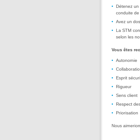
Détenez un 
conduite de
Avez un doss
La STM cons
selon les no
Vous êtes re
Autonomie
Collaborati
Esprit sécuri
Rigueur
Sens client
Respect de
Priorisation
Nous aimerion