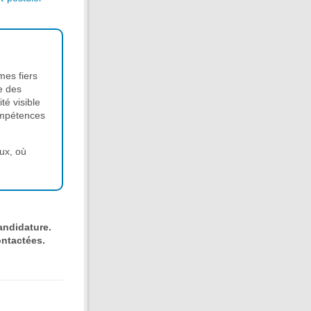
mes fiers
se des
é visible
ompétences
eux, où
andidature.
ontactées.