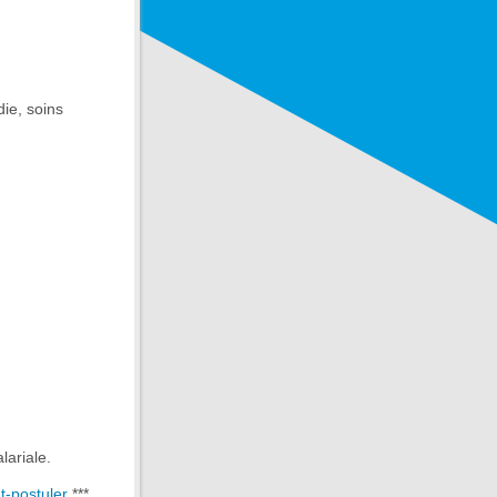
die, soins
lariale.
t-postuler
***