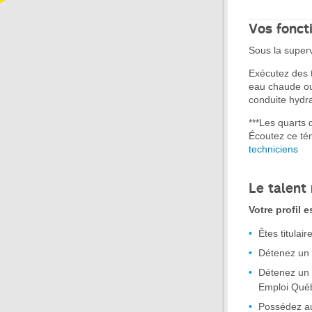
Vos fonct
Sous la superv
Exécutez des t
eau chaude ou 
conduite hydra
***Les quarts 
Écoutez ce t
techniciens
Le talent
Votre profil 
Êtes titulai
Détenez un 
Détenez un c
Emploi Québ
Possédez au