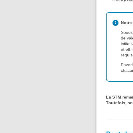
Notre
Soucie
de val
initia
et eth
requis
Favori
chacun
La STM remerc
Toutefois, se