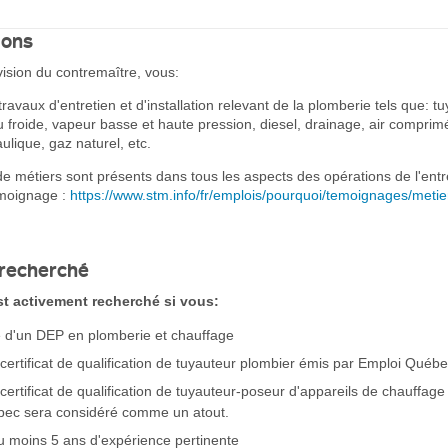
ions
ision du contremaître, vous:
ravaux d'entretien et d'installation relevant de la plomberie tels que: t
froide, vapeur basse et haute pression, diesel, drainage, air comprim
ulique, gaz naturel, etc.
de métiers sont présents dans tous les aspects des opérations de l'entr
émoignage :
https://www.stm.info/fr/emplois/pourquoi/temoignages/metie
 recherché
est activement recherché si vous:
re d'un DEP en plomberie et chauffage
certificat de qualification de tuyauteur plombier émis par Emploi Québ
ertificat de qualification de tuyauteur-poseur d'appareils de chauffage
ec sera considéré comme un atout.
 moins 5 ans d'expérience pertinente