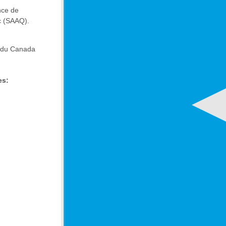
nce de
c (SAAQ).
t du Canada
es: