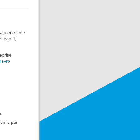
uyauterie pour
é, égout,
eprise.
rs-et-
ec
 émis par