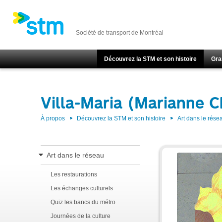
Société de transport de Montréal
Découvrez la STM et son histoire
Gra
Villa-Maria (Marianne C
À propos
Découvrez la STM et son histoire
Art dans le rése
Art dans le réseau
Les restaurations
Les échanges culturels
Quiz les bancs du métro
Journées de la culture