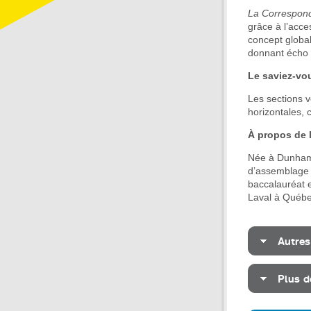
La Correspond
grâce à l’acce
concept global
donnant écho 
Le saviez-vo
Les sections v
horizontales, c
À propos de l
Née à Dunham e
d’assemblage 
baccalauréat e
Laval à Québe
Autres
Plus d