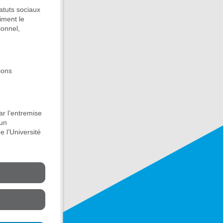
atuts sociaux
iment le
ionnel,
ions
ar l’entremise
 un
 l’Université