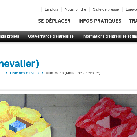
Emplois
Nous joindre
Salle de presse
Espace
SE DÉPLACER
INFOS PRATIQUES
TR
nds projets
Gouvernance d'entreprise
Informations d'entreprise et fi
hevalier)
au
Liste des œuvres
Villa-Maria (Marianne Chevalier)