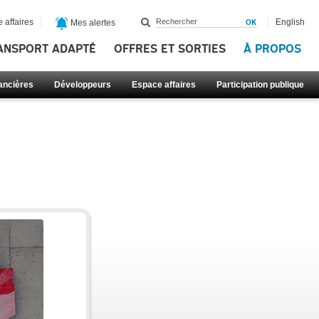
 affaires
English
Mes alertes
ANSPORT ADAPTÉ
OFFRES ET SORTIES
À PROPOS
nancières
Développeurs
Espace affaires
Participation publique