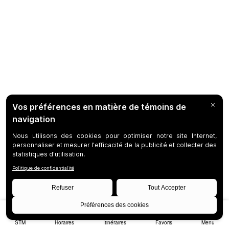
STM
Horaires
Itinéraires
Favoris
Menu