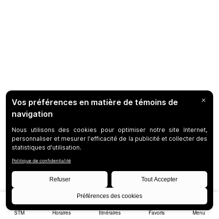
STM
Horaires
Itinéraires
Favoris
Menu