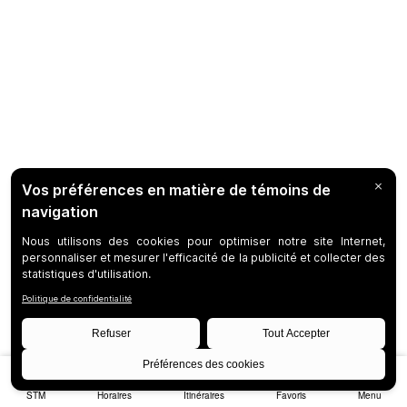
STM
Horaires
Itinéraires
Favoris
Menu