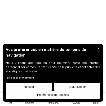
STM
Horaires
Itinéraires
Favoris
Menu