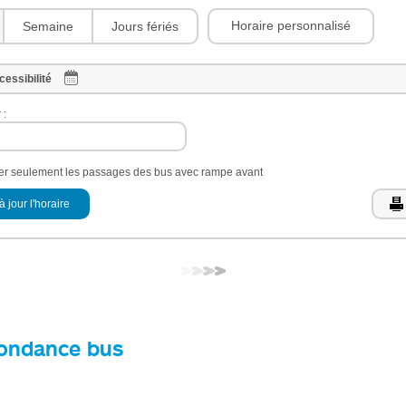
Horaire personnalisé
Semaine
Jours fériés
cessibilité
 :
her seulement les passages des bus avec rampe avant
à jour l'horaire
ondance bus