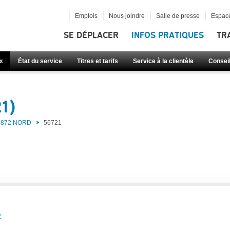
Emplois
Nous joindre
Salle de presse
Espace
SE DÉPLACER
INFOS PRATIQUES
TR
x
État du service
Titres et tarifs
Service à la clientèle
Consei
1)
872 NORD
56721
: